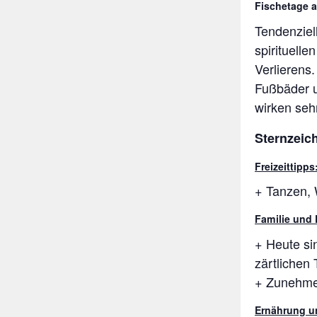
Fischetage 
Tendenziell
spirituelle
Verlierens.
Fußbäder 
wirken sehr
Sternzeic
Freizeittipps
+ Tanzen,
Familie und 
+ Heute si
zärtlichen 
+ Zunehme
Ernährung u