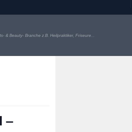
 & Beauty- Branche z.B. Heilpraktiker, Friseure...
 –