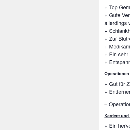
+ Top Gemü
+ Gute Ver
allerdings 
+ Schlankh
+ Zur Blut
+ Medikam
+ Ein sehr 
+ Entspan
Operationen
+ Gut für
+ Entfern
– Operatio
Karriere und
+ Ein herv