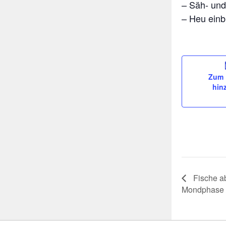
– Säh- und
– Heu einb
Zum 
hin
Fische a
Mondphase 