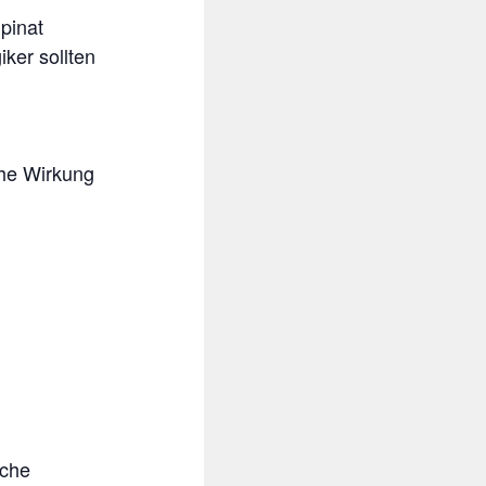
pinat
ker sollten
he Wirkung
äche