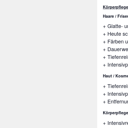
Körperpflege
Haare / Frise
+ Glatte- 
+ Heute sc
+ Färben u
+ Dauerwell
+ Tiefenre
+ Intensiv
Haut / Kosme
+ Tiefenre
+ Intensiv
+ Entfernu
Körperpfleg
+ Intensiv