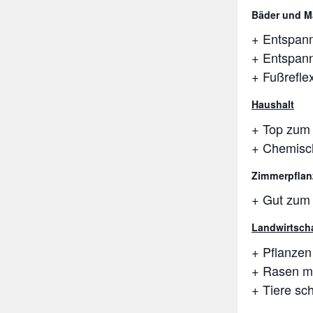
Bäder und 
+ Entspan
+ Entspan
+ Fußrefl
Haushalt
+ Top zum 
+ Chemisc
Zimmerpflan
+ Gut zum
Landwirtsch
+ Pflanzen
+ Rasen m
+ Tiere sc