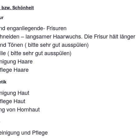
 bzw. Schönheit
ur
und enganliegende- Frisuren
hneiden – langsamer Haarwuchs. Die Frisur hält länger
nd Tönen ( bitte sehr gut ausspülen)
e ( bitte sehr gut ausspülen)
inigung Haare
pflege Haare
tik
inigung Haut
pflege Haut
ng von Hornhaut
e
reinigung und Pflege