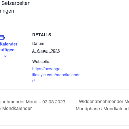
 Setzarbeiten
ringen
DETAILS
Datum:
Kalender
zufügen
4. August 2023
Webseite:
https://new-age-
lifestyle.com/mondkalende
r/
Widder abnehmender Mo
bnehmender Mond – 03.08.2023
/ Mondkalender
Mondphase / Mondkalen