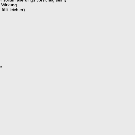
ollten allerdings vorsichtig sein!)
 Wirkung
ällt leichter)
he