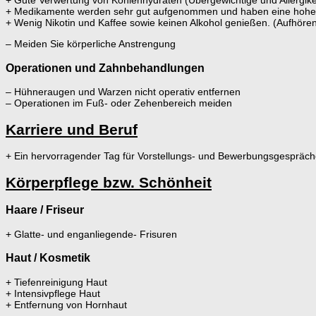
+ Gute Verwertung von Kohlenhydraten (Übergewichtige und Allergiker s
+ Medikamente werden sehr gut aufgenommen und haben eine hohe
+ Wenig Nikotin und Kaffee sowie keinen Alkohol genießen. (Aufhören f
– Meiden Sie körperliche Anstrengung
Operationen und Zahnbehandlungen
– Hühneraugen und Warzen nicht operativ entfernen
– Operationen im Fuß- oder Zehenbereich meiden
Karriere und Beruf
+ Ein hervorragender Tag für Vorstellungs- und Bewerbungsgespräc
Körperpflege bzw. Schönheit
Haare / Friseur
+ Glatte- und enganliegende- Frisuren
Haut / Kosmetik
+ Tiefenreinigung Haut
+ Intensivpflege Haut
+ Entfernung von Hornhaut