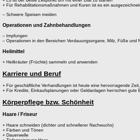
+ Es ist der beste Zeitpunkt um mit einer Diät zu starten
+ Für Rehabilitationsmaßnahmen und Kuren ist es ein ausgezeichnet
– Schwere Speisen meiden
Operationen und Zahnbehandlungen
– Impfungen
– Operationen in den Bereichen Verdauungsorgane, Milz, Füße und N
Heilmittel
+ Heilkräuter (Früchte) sammeln und anwenden
Karriere und Beruf
+ Für geschäftliche Verhandlungen ist heute eine hervorragende Zeit
+ Für Kredite, Einkaufsplanungen oder Geldanlagen herrschen gute
Körperpflege bzw. Schönheit
Haare / Friseur
+ Haare schneiden (dichter und schnellerer Nachwuchs)
+ Färben und Tönen
+ Dauerwelle
+ Tiefenreinigung Haar