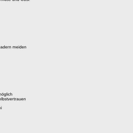
agadern meiden
möglich
elbstvertrauen
i