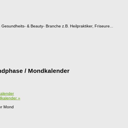
esundheits- & Beauty- Branche z.B. Heilpraktiker, Friseure...
dphase / Mondkalender
alender
dkalender
»