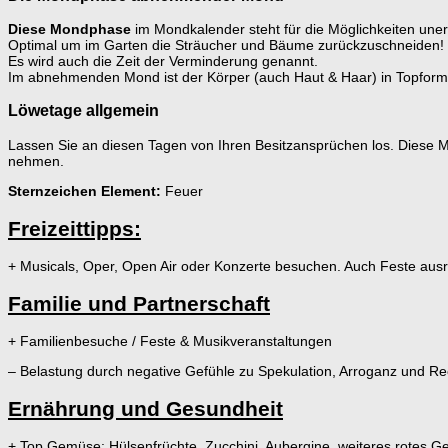
Diese Mondphase
im Mondkalender steht für die Möglichkeiten uner
Optimal um im Garten die Sträucher und Bäume zurückzuschneiden!
Es wird auch die Zeit der Verminderung genannt.
Im abnehmenden Mond ist der Körper (auch Haut & Haar) in Topform
Löwetage allgemein
Lassen Sie an diesen Tagen von Ihren Besitzansprüchen los. Diese Mo
nehmen.
Sternzeichen Element:
Feuer
Freizeittipps:
+ Musicals, Oper, Open Air oder Konzerte besuchen. Auch Feste ausr
Familie und Partnerschaft
+ Familienbesuche / Feste & Musikveranstaltungen
– Belastung durch negative Gefühle zu Spekulation, Arroganz und Re
Ernährung und Gesundheit
+ Top Gemüse: Hülsenfrüchte, Zucchini, Aubergine, weiteres rotes 