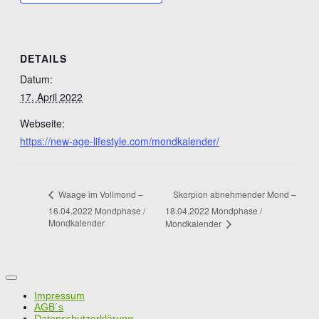
DETAILS
Datum:
17. April 2022
Webseite:
https://new-age-lifestyle.com/mondkalender/
Skorpion abnehmender Mond –
Waage im Vollmond –
16.04.2022 Mondphase /
18.04.2022 Mondphase /
Mondkalender
Mondkalender
Impressum
AGB´s
Datenschutzerklärung