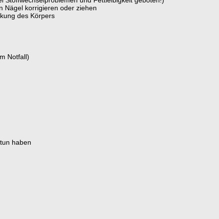
bei Stoffwechselproblemen und Fettleibigkeit geboten!)
 Nägel korrigieren oder ziehen
ackung des Körpers
m Notfall)
 tun haben