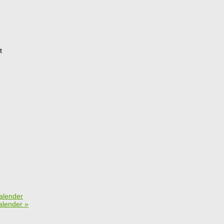
t
alender
alender
»