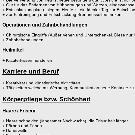
+ Die Verwertung von Fett ist heute besonders gut. (Vorsicht ist nur 
+ Gut für das Entfernen von Hühneraugen und Warzen, eingewachsen
+ Entschlackungskur einlegen. Heute ist ein Idealer Tag zur Entschl
+ Zur Blutreinigung und Entschlackung Brennnesseltee trinken
Operationen und Zahnbehandlungen
+ Chirurgische Eingriffe (Außer Venen und Unterschenkel. Diese nur i
+ Zahnbehandlungen
Heilmittel
+ Kräuterkissen herstellen
Karriere und Beruf
+ Kreativität und künstlerische Aktivitäten
+ Tätigkeiten welche mit Werbung, Kommunikation neue Kontakte zu
Körperpflege bzw. Schönheit
Haare / Friseur
+ Haare schneiden (langsamer Nachwuchs), die Frisur hält länger
+ Färben und Tönen
+ Dauerwelle