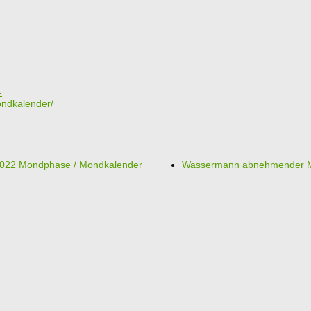
-
ondkalender/
2022 Mondphase / Mondkalender
Wassermann abnehmender M