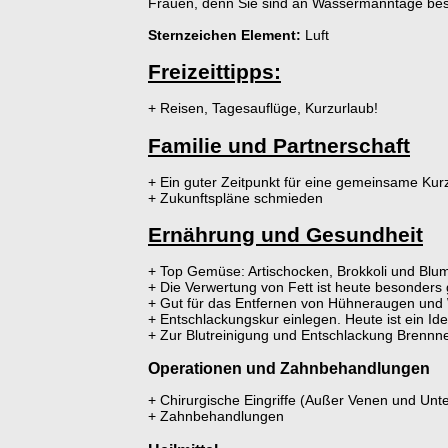
Frauen, denn Sie sind an Wassermanntage bes
Sternzeichen Element:
Luft
Freizeittipps:
+ Reisen, Tagesauflüge, Kurzurlaub!
Familie und Partnerschaft
+ Ein guter Zeitpunkt für eine gemeinsame Kurz
+ Zukunftspläne schmieden
Ernährung und Gesundheit
+ Top Gemüse: Artischocken, Brokkoli und Blu
+ Die Verwertung von Fett ist heute besonders g
+ Gut für das Entfernen von Hühneraugen und 
+ Entschlackungskur einlegen. Heute ist ein Id
+ Zur Blutreinigung und Entschlackung Brennne
Operationen und Zahnbehandlungen
+ Chirurgische Eingriffe (Außer Venen und Unte
+ Zahnbehandlungen