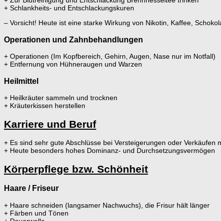
+ Zur Blutreinigung und Entschlackung Brennnesseltee trinken
+ Schlankheits- und Entschlackungskuren
– Vorsicht! Heute ist eine starke Wirkung von Nikotin, Kaffee, Scho
Operationen und Zahnbehandlungen
+ Operationen (Im Kopfbereich, Gehirn, Augen, Nase nur im Notfall)
+ Entfernung von Hühneraugen und Warzen
Heilmittel
+ Heilkräuter sammeln und trocknen
+ Kräuterkissen herstellen
Karriere und Beruf
+ Es sind sehr gute Abschlüsse bei Versteigerungen oder Verkäufen 
+ Heute besonders hohes Dominanz- und Durchsetzungsvermögen
Körperpflege bzw. Schönheit
Haare / Friseur
+ Haare schneiden (langsamer Nachwuchs), die Frisur hält länger
+ Färben und Tönen
+ Dauerwelle