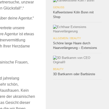
Partnersuche, unzwar
GENUSS
n Glücksfall“.“
Kaffeerösterei Köln Bonn mit
Shop
über deine Agentur.“
ertrete unsere
re Agentur ist etwas
ALLGEMEIN
/
BEAUTY
tnervermittlung
Schöne lange Haare durch
ach Ihrer Herzdame
Haarverlängerung – Extensions
rainische Frauen,
BEAUTY
3D Bartkamm oder Bartbürste
nd jahrelang
sehr schön,
 Hausfrauen. Kein
ere der ukrainischen
das Gesicht dieser
e die wir Ihnen