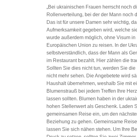
„Bei ukrainischen Frauen herrscht noch di
Rollenverteilung, bei der der Mann noch d
Das ist für unsere Damen sehr wichtig, da
Aufmerksamkeit gegeben wird, welche sie
wurde außerdem möglich, ohne Visum in a
Europäischen Union zu reisen. In der Ukra
selbstverständlich, dass der Mann als G
im Restaurant bezahlt. Hier zählen die tra
Sollten Sie dies nicht tun, werden Sie d
nicht mehr sehen. Die Angebetete wird säm
Haushalt übernehmen, weshalb Sie mit 
Blumenstrauß bei jedem Treffen Ihre Her
lassen sollten. Blumen haben in der ukrai
hohen Stellenwert als Geschenk. Laden S
gemeinsamen Reise ein, um den nächsten 
Beziehung zu gehen. Gemeinsame Reise
lassen Sie sich nähen stehen. Um Ihre Beg
Druck zu setzen, sollten Sie zwei Zimmer