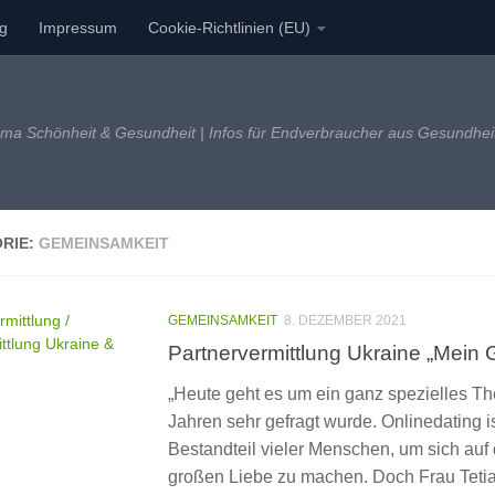
ng
Impressum
Cookie-Richtlinien (EU)
a Schönheit & Gesundheit | Infos für Endverbraucher aus Gesundheits-
RIE:
GEMEINSAMKEIT
GEMEINSAMKEIT
8. DEZEMBER 2021
Partnervermittlung Ukraine „Mein G
„Heute geht es um ein ganz spezielles T
Jahren sehr gefragt wurde. Onlinedating i
Bestandteil vieler Menschen, um sich auf
großen Liebe zu machen. Doch Frau Tetia