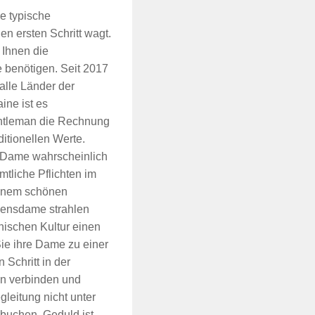
e typische
en ersten Schritt wagt.
 Ihnen die
 benötigen. Seit 2017
lle Länder der
ine ist es
entleman die Rechnung
ditionellen Werte.
ie Dame wahrscheinlich
tliche Pflichten im
einem schönen
zensdame strahlen
nischen Kultur einen
ie ihre Dame zu einer
Schritt in der
n verbinden und
leitung nicht unter
 buchen. Geduld ist