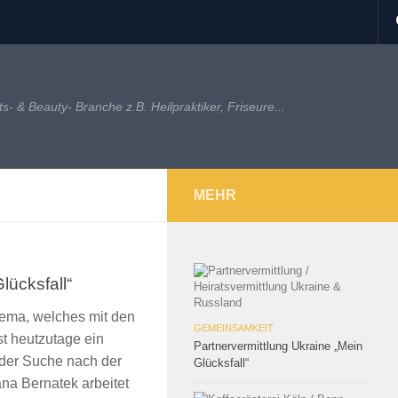
 & Beauty- Branche z.B. Heilpraktiker, Friseure...
MEHR
lücksfall“
hema, welches mit den
GEMEINSAMKEIT
st heutzutage ein
Partnervermittlung Ukraine „Mein
 der Suche nach der
Glücksfall“
na Bernatek arbeitet