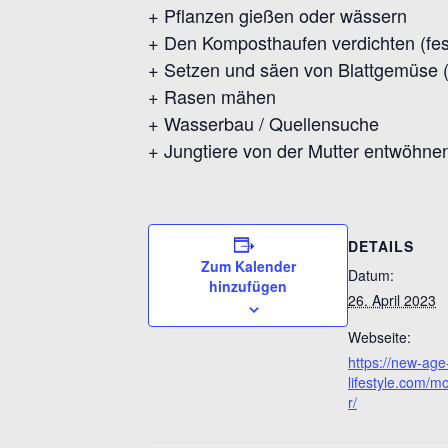
+ Pflanzen gießen oder wässern
+ Den Komposthaufen verdichten (fe
+ Setzen und säen von Blattgemüse 
+ Rasen mähen
+ Wasserbau / Quellensuche
+ Jungtiere von der Mutter entwöhne
DETAILS
Zum Kalender
Datum:
hinzufügen
26. April 2023
Webseite:
https://new-age
lifestyle.com/
r/