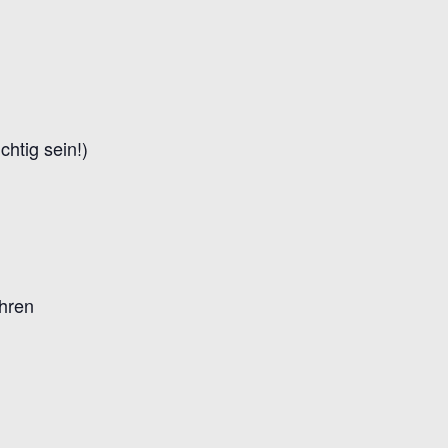
htig sein!)
ühren