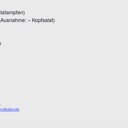
ststampfen)
(Ausnahme: – Kopfsalat)
n
-
mondkalende