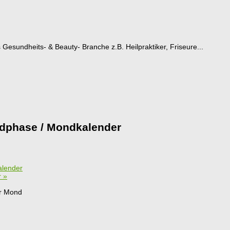
esundheits- & Beauty- Branche z.B. Heilpraktiker, Friseure...
dphase / Mondkalender
alender
r
»