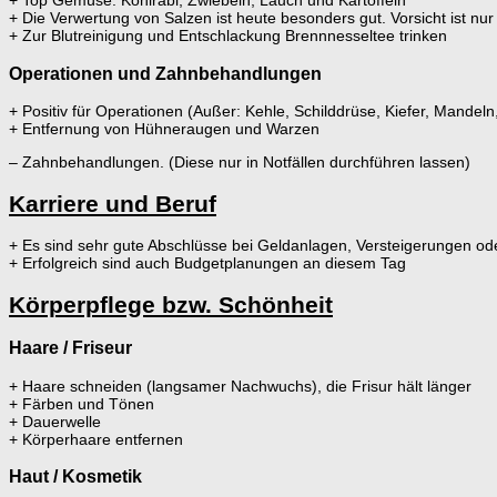
+ Top Gemüse: Kohlrabi, Zwiebeln, Lauch und Kartoffeln
+ Die Verwertung von Salzen ist heute besonders gut. Vorsicht ist 
+ Zur Blutreinigung und Entschlackung Brennnesseltee trinken
Operationen und Zahnbehandlungen
+ Positiv für Operationen (Außer: Kehle, Schilddrüse, Kiefer, Mandeln
+ Entfernung von Hühneraugen und Warzen
– Zahnbehandlungen. (Diese nur in Notfällen durchführen lassen)
Karriere und Beruf
+ Es sind sehr gute Abschlüsse bei Geldanlagen, Versteigerungen od
+ Erfolgreich sind auch Budgetplanungen an diesem Tag
Körperpflege bzw. Schönheit
Haare / Friseur
+ Haare schneiden (langsamer Nachwuchs), die Frisur hält länger
+ Färben und Tönen
+ Dauerwelle
+ Körperhaare entfernen
Haut / Kosmetik