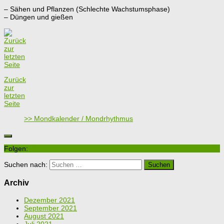
– Sähen und Pflanzen (Schlechte Wachstumsphase)
– Düngen und gießen
Zurück
zur
letzten
Seite
>> Mondkalender / Mondrhythmus
Folgen:
Suchen nach:
Archiv
Dezember 2021
September 2021
August 2021
Juli 2021