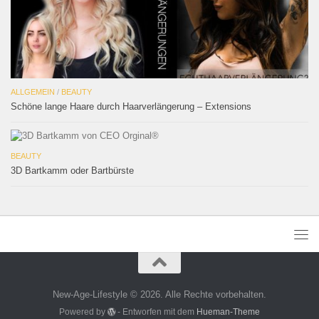
ALLGEMEIN
/
BEAUTY
Schöne lange Haare durch Haarverlängerung – Extensions
BEAUTY
3D Bartkamm oder Bartbürste
New-Age-Lifestyle © 2026. Alle Rechte vorbehalten.
Powered by
- Entworfen mit dem
Hueman-Theme