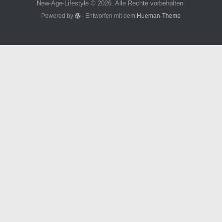
New-Age-Lifestyle © 2026. Alle Rechte vorbehalten.
Powered by
- Entworfen mit dem
Hueman-Theme